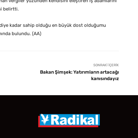
anan vergiler yüzünden kendisini eleştiren iş adamlarını
 belirtti.
mdiye kadar sahip olduğu en büyük dost olduğumu
ımında bulundu. (AA)
SONRAKI İÇERIK
Bakan Şimşek: Yatırımların artacağı
kanısındayız