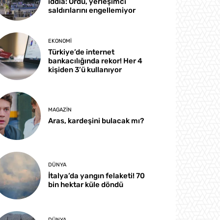
iddia: Ordu, yerleşimci
saldırılarını engellemiyor
EKONOMI
Türkiye’de internet
bankacılığında rekor! Her 4
kişiden 3’ü kullanıyor
MAGAZIN
Aras, kardeşini bulacak mı?
DÜNYA
İtalya’da yangın felaketi! 70
bin hektar küle döndü
DÜNYA