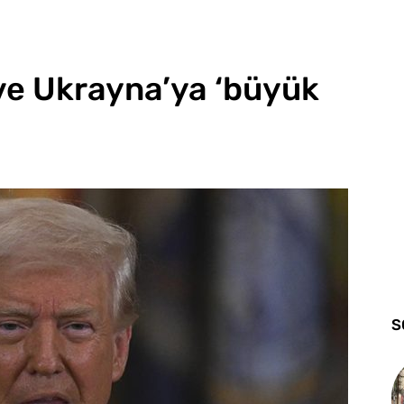
ve Ukrayna’ya ‘büyük
S