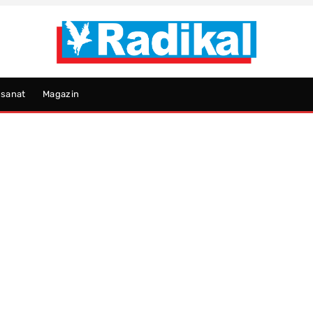
psanat
Magazin