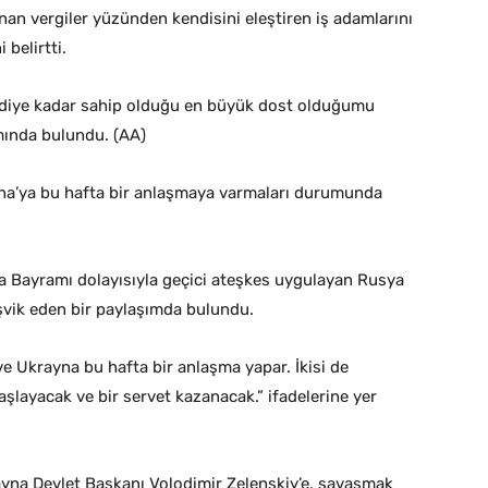
anan vergiler yüzünden kendisini eleştiren iş adamlarını
 belirtti.
mdiye kadar sahip olduğu en büyük dost olduğumu
ımında bulundu. (AA)
a’ya bu hafta bir anlaşmaya varmaları durumunda
a Bayramı dolayısıyla geçici ateşkes uygulayan Rusya
şvik eden bir paylaşımda bulundu.
 Ukrayna bu hafta bir anlaşma yapar. İkisi de
şlayacak ve bir servet kazanacak.” ifadelerine yer
ayna Devlet Başkanı Volodimir Zelenskiy’e, savaşmak