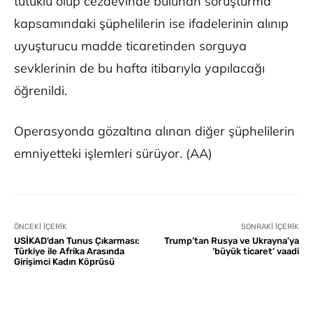
tutuklu olup cezaevinde bulunan soruşturma
kapsamındaki şüphelilerin ise ifadelerinin alınıp
uyuşturucu madde ticaretinden sorguya
sevklerinin de bu hafta itibarıyla yapılacağı
öğrenildi.
Operasyonda gözaltına alınan diğer şüphelilerin
emniyetteki işlemleri sürüyor. (AA)
ÖNCEKI İÇERIK
SONRAKI İÇERIK
USİKAD’dan Tunus Çıkarması:
Trump’tan Rusya ve Ukrayna’ya
Türkiye ile Afrika Arasında
‘büyük ticaret’ vaadi
Girişimci Kadın Köprüsü