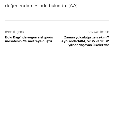
değerlendirmesinde bulundu. (AA)
ÖNCEKI İÇERIK
SONRAKI İÇERIK
Bolu Dağı’nda yoğun sis! görüş
Zaman yolculuğu gerçek mi?
mesafesini 25 metreye düştü
Aynı anda 1404, 5785 ve 2082
yılında yaşayan ülkeler var