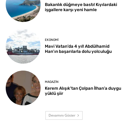
Bakanlık düğmeye bastı! Kıyılardaki
işgallere karşı yeni hamle
EKONOMI
Mavi Vatan’da 4 yıl! Abdülhamid
Han’ın başarılarla dolu yolculuğu
MAGAZIN
Kerem Alışık’tan Çolpan İlhan’a duygu
yüklü şiir
Devamını Göster