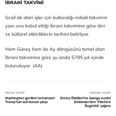
İBRANİ TAKVİMİ
İsrail de idari işler için kullandığı miladi takvimin
yanı sıra kabul ettiği İbrani takvimine göre dini
ve kültürel etkinliklerin tarihini belirliyor.
Hem Güneş hem de Ay döngüsünü temel alan
İbrani takvimine göre şu anda 5785 yılı içinde
bulunuluyor. (AA)
ÖNCEKI İÇERIK
SONRAKI İÇERIK
Washington gerilimi tırmanıyor!
Emmy Ödülleri’ne damga vurdu!
Trump’tan acil durum çıkışı
Einbinder’den ‘Filistin’e
Özgürlük’ çağrısı