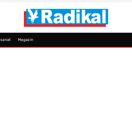
psanat
Magazin