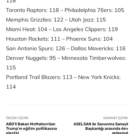
118
Toronto Raptors: 118 – Philadelphia 76ers: 105
Memphis Grizzlies: 122 – Utah Jazz: 115
Miami Heat: 104 – Los Angeles Clippers: 119
Houston Rockets: 111 – Phoenix Suns: 104
San Antonio Spurs: 126 – Dallas Mavericks: 116
Denver Nuggets: 95 – Minnesota Timberwolves:
115
Portland Trail Blazers: 113 – New York Knicks:
114
ÖNCEKI İÇERIK
SONRAKI İÇERIK
ABD’li Bakan McMahon’dan
ASELSAN ile Savunma Sanayii
Trump’ın eğitim politikasına
Başkanlığı arasında dev
eleştiri
anlaşma!