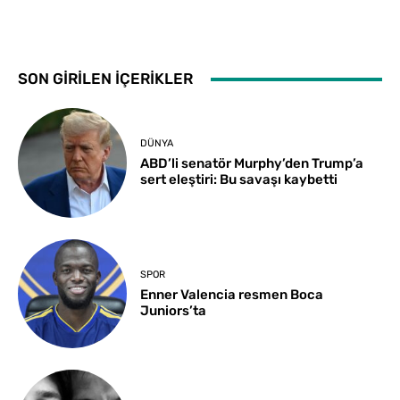
SON GİRİLEN İÇERİKLER
DÜNYA
ABD’li senatör Murphy’den Trump’a
sert eleştiri: Bu savaşı kaybetti
SPOR
Enner Valencia resmen Boca
Juniors’ta