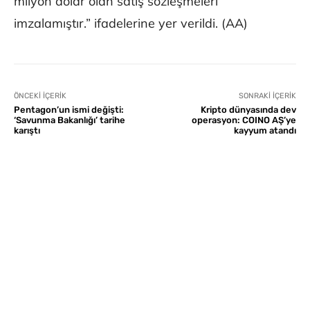
milyon dolar olan satış sözleşmeleri
imzalamıştır.” ifadelerine yer verildi. (AA)
ÖNCEKI İÇERIK
SONRAKI İÇERIK
Pentagon’un ismi değişti:
Kripto dünyasında dev
‘Savunma Bakanlığı’ tarihe
operasyon: COINO AŞ’ye
karıştı
kayyum atandı