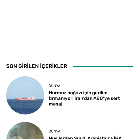
SON GİRİLEN İÇERİKLER
DÜNYA
Hürmüz boğazı için gerilim
tırmanıyor! İran’dan ABD’ye sert
mesaj
DÜNYA
Husilerden Suudi Arabistan’a İHA