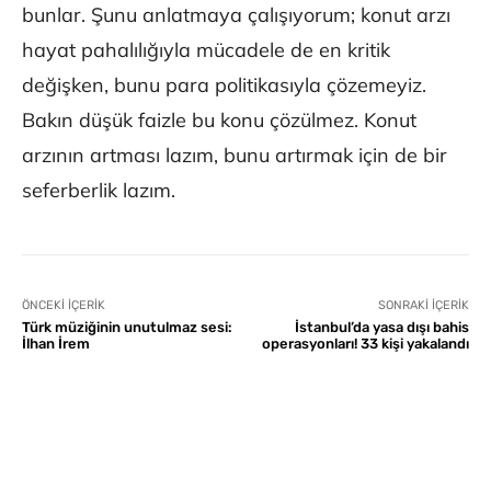
bunlar. Şunu anlatmaya çalışıyorum; konut arzı
hayat pahalılığıyla mücadele de en kritik
değişken, bunu para politikasıyla çözemeyiz.
Bakın düşük faizle bu konu çözülmez. Konut
arzının artması lazım, bunu artırmak için de bir
seferberlik lazım.
ÖNCEKI İÇERIK
SONRAKI İÇERIK
Türk müziğinin unutulmaz sesi:
İstanbul’da yasa dışı bahis
İlhan İrem
operasyonları! 33 kişi yakalandı