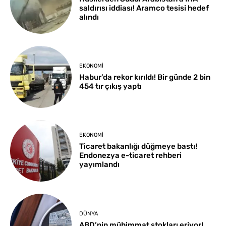
saldırısı iddiası! Aramco tesisi hedef
alındı
EKONOMI
Habur’da rekor kırıldı! Bir günde 2 bin
454 tır çıkış yaptı
EKONOMI
Ticaret bakanlığı düğmeye bastı!
Endonezya e-ticaret rehberi
yayımlandı
DÜNYA
ABD’nin mühimmat stokları eriyor!