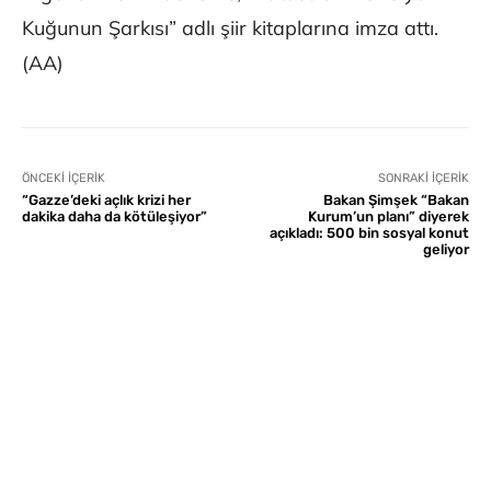
Kuğunun Şarkısı” adlı şiir kitaplarına imza attı.
(AA)
ÖNCEKI İÇERIK
SONRAKI İÇERIK
“Gazze’deki açlık krizi her
Bakan Şimşek “Bakan
dakika daha da kötüleşiyor”
Kurum’un planı” diyerek
açıkladı: 500 bin sosyal konut
geliyor