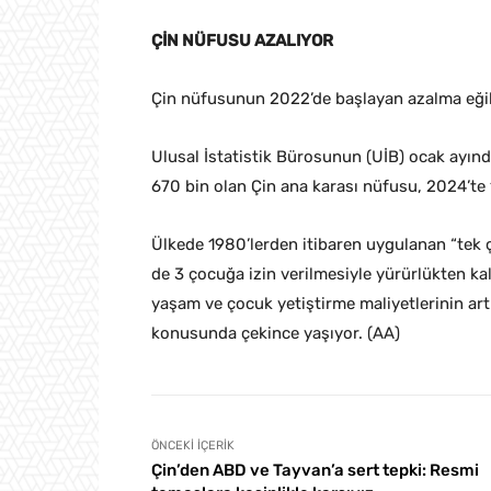
ÇİN NÜFUSU AZALIYOR
Çin nüfusunun 2022’de başlayan azalma eğili
Ulusal İstatistik Bürosunun (UİB) ocak ayınd
670 bin olan Çin ana karası nüfusu, 2024’te 
Ülkede 1980’lerden itibaren uygulanan “tek 
de 3 çocuğa izin verilmesiyle yürürlükten k
yaşam ve çocuk yetiştirme maliyetlerinin ar
konusunda çekince yaşıyor. (AA)
ÖNCEKI İÇERIK
Çin’den ABD ve Tayvan’a sert tepki: Resmi