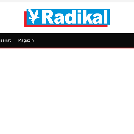
psanat
Magazin