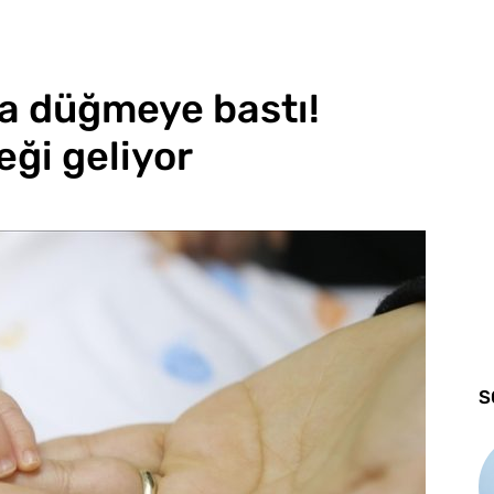
ca düğmeye bastı!
eği geliyor
S