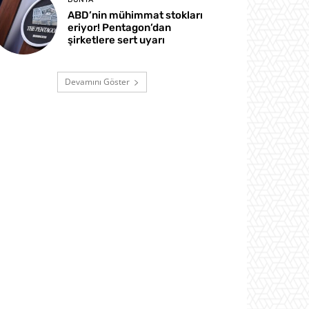
ABD’nin mühimmat stokları
eriyor! Pentagon’dan
şirketlere sert uyarı
Devamını Göster