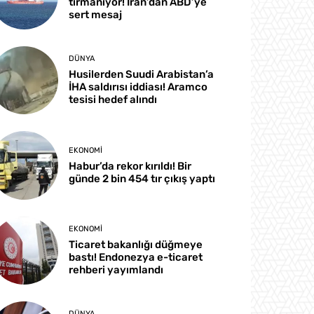
tırmanıyor! İran’dan ABD’ye
sert mesaj
DÜNYA
Husilerden Suudi Arabistan’a
İHA saldırısı iddiası! Aramco
tesisi hedef alındı
EKONOMI
Habur’da rekor kırıldı! Bir
günde 2 bin 454 tır çıkış yaptı
EKONOMI
Ticaret bakanlığı düğmeye
bastı! Endonezya e-ticaret
rehberi yayımlandı
DÜNYA