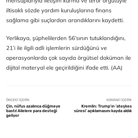
mensuplarıyla iletişim kurma ve terör örgütüyle
iltisaklı sözde yardım kuruluşlarına finans
sağlama gibi suçlardan arandıklarını kaydetti.
Yerlikaya, şüphelilerden 56’sının tutuklandığını,
21’i ile ilgili adli işlemlerin sürdüğünü ve
operasyonlarda çok sayıda örgütsel doküman ile
dijital materyal ele geçirildiğini ifade etti. (AA)
ÖNCEKI İÇERIK
SONRAKI İÇERIK
Çin, nüfus azalınca düğmeye
Kremlin: Trump’ın ‘ateşkes
bastı! Ailelere para desteği
süresi’ açıklamasını kayda aldık
geliyor