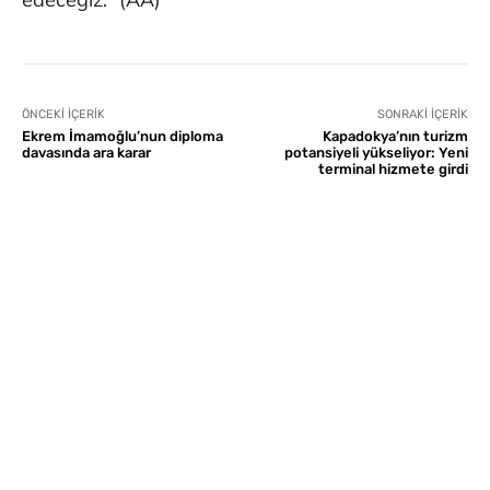
ÖNCEKI İÇERIK
SONRAKI İÇERIK
Ekrem İmamoğlu’nun diploma
Kapadokya’nın turizm
davasında ara karar
potansiyeli yükseliyor: Yeni
terminal hizmete girdi