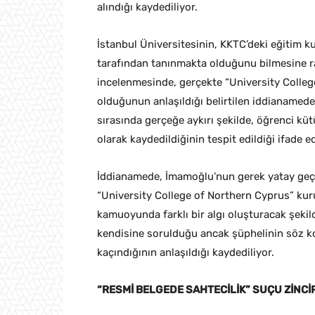
alındığı kaydediliyor.
İstanbul Üniversitesinin, KKTC’deki eğitim
tarafından tanınmakta olduğunu bilmesine 
incelenmesinde, gerçekte “University Colleg
olduğunun anlaşıldığı belirtilen iddianamede
sırasında gerçeğe aykırı şekilde, öğrenci kü
olarak kaydedildiğinin tespit edildiği ifade ed
İddianamede, İmamoğlu’nun gerek yatay geçiş
“University College of Northern Cyprus” kur
kamuoyunda farklı bir algı oluşturacak şekil
kendisine sorulduğu ancak şüphelinin söz k
kaçındığının anlaşıldığı kaydediliyor.
“RESMİ BELGEDE SAHTECİLİK” SUÇU ZİNCİ