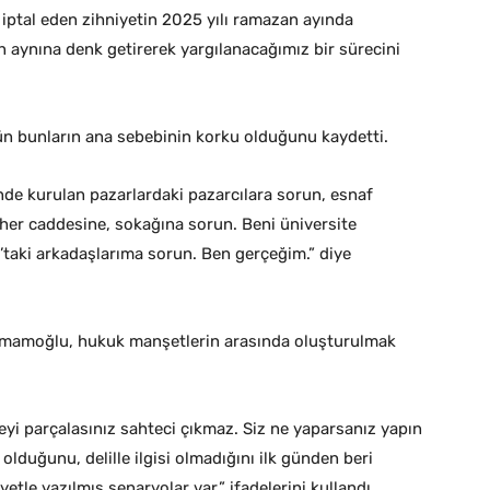
iptal eden zihniyetin 2025 yılı ramazan ayında
 aynına denk getirerek yargılanacağımız bir sürecini
ün bunların ana sebebinin korku olduğunu kaydetti.
nde kurulan pazarlardaki pazarcılara sorun, esnaf
 her caddesine, sokağına sorun. Beni üniversite
’taki arkadaşlarıma sorun. Ben gerçeğim.” diye
n İmamoğlu, hukuk manşetlerin arasında oluşturulmak
i parçalasınız sahteci çıkmaz. Siz ne yaparsanız yapın
olduğunu, delille ilgisi olmadığını ilk günden beri
tle yazılmış senaryolar var.” ifadelerini kullandı.