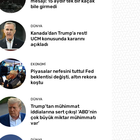
mesajı: 15 aydır tek bir kaçak
bile girmedi
DÜNYA
Kanada’dan Trump’a rest!
UCM konusunda kararını
açıkladı
EKONOMI
Piyasalar nefesini tuttu! Fed
beklentisi değişti, altın rekora
koştu
DÜNYA
Trump’tan mühimmat
iddialarına sert çıkış! ‘ABD’nin
çok büyük miktar mühimmatı
var’
DÜNYA