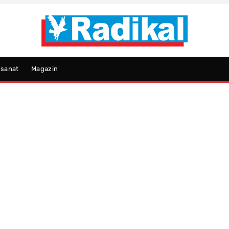
psanat
Magazin