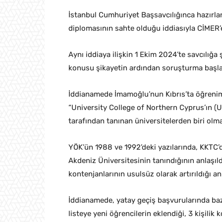
İstanbul Cumhuriyet Başsavcılığınca hazırl
diplomasının sahte olduğu iddiasıyla CİMER’
Aynı iddiaya ilişkin 1 Ekim 2024’te savcılığa
konusu şikayetin ardından soruşturma başlat
İddianamede İmamoğlu’nun Kıbrıs’ta öğrenim
“University College of Northern Cyprus’ın 
tarafından tanınan üniversitelerden biri olmad
YÖK’ün 1988 ve 1992’deki yazılarında, KKTC
Akdeniz Üniversitesinin tanındığının anlaşıl
kontenjanlarının usulsüz olarak artırıldığı anl
İddianamede, yatay geçiş başvurularında bazı
listeye yeni öğrencilerin eklendiği, 3 kişili