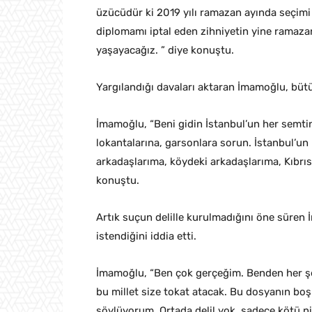
üzücüdür ki 2019 yılı ramazan ayında seçimi 
diplomamı iptal eden zihniyetin yine ramazan
yaşayacağız. ” diye konuştu.
Yargılandığı davaları aktaran İmamoğlu, büt
İmamoğlu, “Beni gidin İstanbul’un her semti
lokantalarına, garsonlara sorun. İstanbul’un
arkadaşlarıma, köydeki arkadaşlarıma, Kıbrıs
konuştu.
Artık suçun delille kurulmadığını öne süre
istendiğini iddia etti.
İmamoğlu, “Ben çok gerçeğim. Benden her şey
bu millet size tokat atacak. Bu dosyanın boş 
söylüyorum. Ortada delil yok, sadece kötü niye