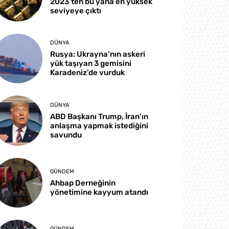
2023’ten bu yana en yüksek
seviyeye çıktı
DÜNYA
Rusya: Ukrayna’nın askeri
yük taşıyan 3 gemisini
Karadeniz’de vurduk
DÜNYA
ABD Başkanı Trump, İran’ın
anlaşma yapmak istediğini
savundu
GÜNDEM
Ahbap Derneğinin
yönetimine kayyum atandı
GÜNDEM