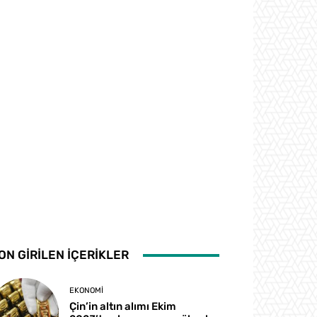
ON GİRİLEN İÇERİKLER
EKONOMI
Çin’in altın alımı Ekim