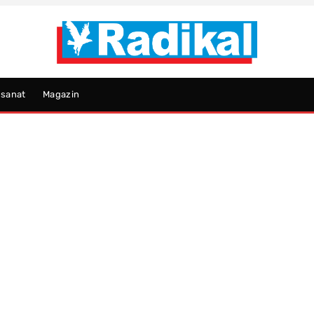
psanat
Magazin