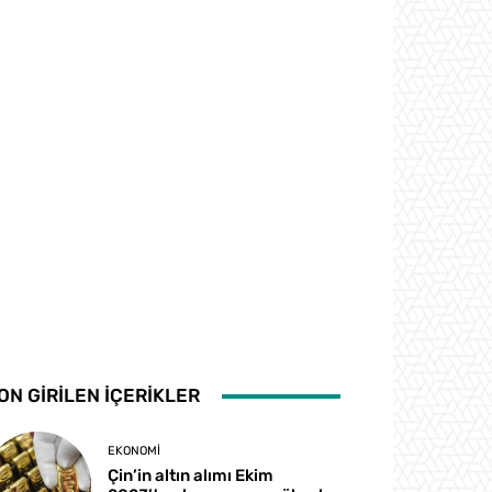
ON GİRİLEN İÇERİKLER
EKONOMI
Çin’in altın alımı Ekim