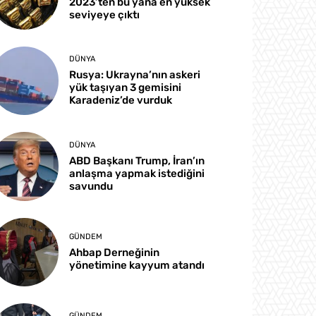
2023’ten bu yana en yüksek
seviyeye çıktı
DÜNYA
Rusya: Ukrayna’nın askeri
yük taşıyan 3 gemisini
Karadeniz’de vurduk
DÜNYA
ABD Başkanı Trump, İran’ın
anlaşma yapmak istediğini
savundu
GÜNDEM
Ahbap Derneğinin
yönetimine kayyum atandı
GÜNDEM