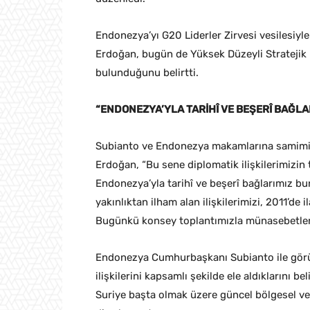
Endonezya’yı G20 Liderler Zirvesi vesilesiyl
Erdoğan, bugün de Yüksek Düzeyli Stratejik İş
bulunduğunu belirtti.
“ENDONEZYA’YLA TARİHÎ VE BEŞERÎ BAĞL
Subianto ve Endonezya makamlarına samimi m
Erdoğan, “Bu sene diplomatik ilişkilerimizin 
Endonezya’yla tarihî ve beşerî bağlarımız bu
yakınlıktan ilham alan ilişkilerimizi, 2011’de 
Bugünkü konsey toplantımızla münasebetleri
Endonezya Cumhurbaşkanı Subianto ile görüşm
ilişkilerini kapsamlı şekilde ele aldıklarını 
Suriye başta olmak üzere güncel bölgesel ve 