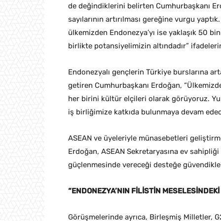
de değindiklerini belirten Cumhurbaşkanı Erd
sayılarının artırılması gereğine vurgu yaptık
ülkemizden Endonezya’yı ise yaklaşık 50 bin t
birlikte potansiyelimizin altındadır” ifadeleri
Endonezyalı gençlerin Türkiye burslarına art
getiren Cumhurbaşkanı Erdoğan, “Ülkemizde 
her birini kültür elçileri olarak görüyoruz. 
iş birliğimize katkıda bulunmaya devam edec
ASEAN ve üyeleriyle münasebetleri geliştirm
Erdoğan, ASEAN Sekretaryasına ev sahipliği 
güçlenmesinde vereceği desteğe güvendikleri
“ENDONEZYA’NIN FİLİSTİN MESELESİNDEK
Görüşmelerinde ayrıca, Birleşmiş Milletler, G2