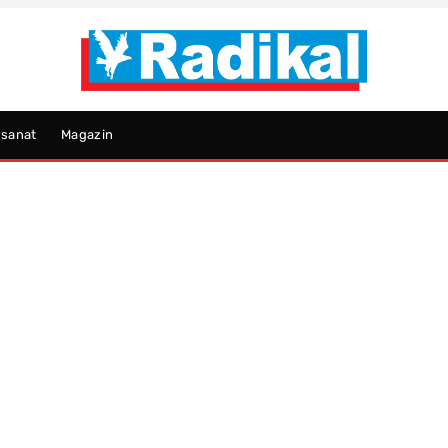
psanat
Magazin