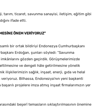
tarım, ticaret, savunma sanayisi, iletişim, eğitim gibi
ığını ifade etti.
İLMESİNE ÖNEM VERİYORUZ”
kapsamlı bir ortak bildiriyi Endonezya Cumhurbaşkanı
urbaşkanı Erdoğan, şunları söyledi: “Savunma
iği imkânlarını gözden geçirdik. Görüşmelerimizde
eltilmesine ve dengeli hâle getirilmesine yönelik
 ilişkilerimizin sağlık, inşaat, enerji, gıda ve helal
 veriyoruz. Bilhassa, Endonezya’nın yeni başkenti
başarılı projelere imza atmış inşaat firmalarımızın yer
arasındaki beşerî temasların sıklaştırılmasının önemine