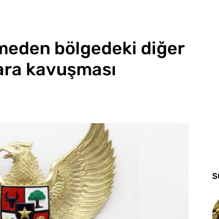
meden bölgedeki diğer
rara kavuşması
S