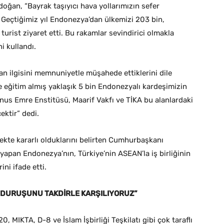
oğan, “Bayrak taşıyıcı hava yollarımızın sefer
. Geçtiğimiz yıl Endonezya’dan ülkemizi 203 bin,
urist ziyaret etti. Bu rakamlar sevindirici olmakla
ni kullandı.
an ilgisini memnuniyetle müşahede ettiklerini dile
eğitim almış yaklaşık 5 bin Endonezyalı kardeşimizin
Yunus Emre Enstitüsü, Maarif Vakfı ve TİKA bu alanlardaki
ektir” dedi.
ekte kararlı olduklarını belirten Cumhurbaşkanı
yapan Endonezya’nın, Türkiye’nin ASEAN’la iş birliğinin
ni ifade etti.
İ DURUŞUNU TAKDİRLE KARŞILIYORUZ”
0, MIKTA, D-8 ve İslam İşbirliği Teşkilatı gibi çok taraflı