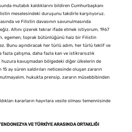
sunda mutabık kaldıklarını bildiren Cumhurbaşkanı
listin meselesindeki duruşunu takdirle karşılıyoruz.
sında ve Filistin davasının savunulmasında
ğiz. Altını çizerek tekrar ifade etmek istiyorum, 1967
n, egemen, toprak bütünlüğünü haiz bir Filistin
ez. Bunu aşındıracak her türlü adım, her türlü teklif ve
fazla çatışma, daha fazla kan ve istikrarsızlık
er huzura kavuşmadan bölgedeki diğer ülkelerin de
n 15 ay süren saldırıları neticesinde oluşan zararın
 unutmayalım, hukukta prensip, zararın müsebbibinden
dıkları kararların hayırlara vesile olması temennisinde
ENDONEZYA VE TÜRKİYE ARASINDA ORTAKLIĞI