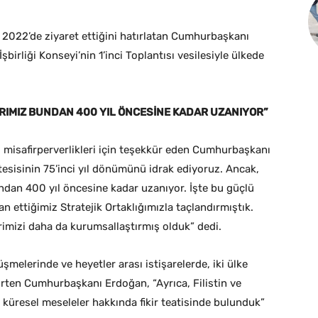
e 2022’de ziyaret ettiğini hatırlatan Cumhurbaşkanı
birliği Konseyi’nin 1’inci Toplantısı vesilesiyle ülkede
ARIMIZ BUNDAN 400 YIL ÖNCESİNE KADAR UZANIYOR”
isafirperverlikleri için teşekkür eden Cumhurbaşkanı
tesisinin 75’inci yıl dönümünü idrak ediyoruz. Ancak,
ndan 400 yıl öncesine kadar uzanıyor. İşte bu güçlü
ilan ettiğimiz Stratejik Ortaklığımızla taçlandırmıştık.
mizi daha da kurumsallaştırmış olduk” dedi.
elerinde ve heyetler arası istişarelerde, iki ülke
belirten Cumhurbaşkanı Erdoğan, “Ayrıca, Filistin ve
küresel meseleler hakkında fikir teatisinde bulunduk”