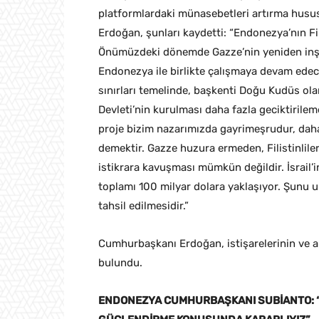
platformlardaki münasebetleri artırma husu
Erdoğan, şunları kaydetti: “Endonezya’nın Fi
Önümüzdeki dönemde Gazze’nin yeniden inşa
Endonezya ile birlikte çalışmaya devam edece
sınırları temelinde, başkenti Doğu Kudüs ola
Devleti’nin kurulması daha fazla geciktirilem
proje bizim nazarımızda gayrimeşrudur, daha 
demektir. Gazze huzura ermeden, Filistinlil
istikrara kavuşması mümkün değildir. İsrail’i
toplamı 100 milyar dolara yaklaşıyor. Şunu
tahsil edilmesidir.”
Cumhurbaşkanı Erdoğan, istişarelerinin ve al
bulundu.
ENDONEZYA CUMHURBAŞKANI SUBİANTO: “