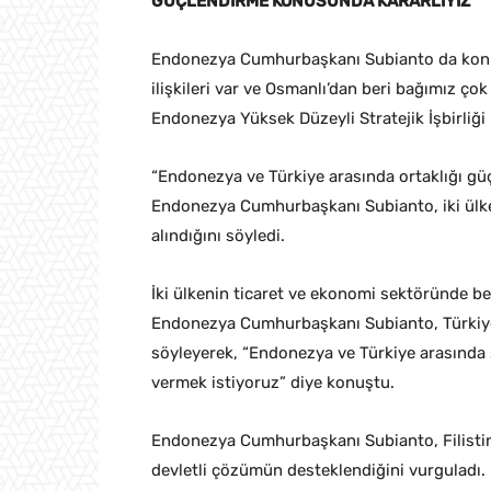
GÜÇLENDİRME KONUSUNDA KARARLIYIZ”
Endonezya Cumhurbaşkanı Subianto da konuş
ilişkileri var ve Osmanlı’dan beri bağımız ço
Endonezya Yüksek Düzeyli Stratejik İşbirliği 
“Endonezya ve Türkiye arasında ortaklığı gü
Endonezya Cumhurbaşkanı Subianto, iki ülke 
alındığını söyledi.
İki ülkenin ticaret ve ekonomi sektöründe be
Endonezya Cumhurbaşkanı Subianto, Türkiye 
söyleyerek, “Endonezya ve Türkiye arasında 
vermek istiyoruz” diye konuştu.
Endonezya Cumhurbaşkanı Subianto, Filistin 
devletli çözümün desteklendiğini vurguladı.