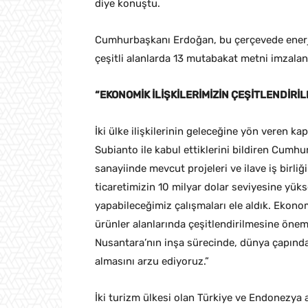
diye konuştu.
Cumhurbaşkanı Erdoğan, bu çerçevede enerji, 
çeşitli alanlarda 13 mutabakat metni imzaland
“EKONOMİK İLİŞKİLERİMİZİN ÇEŞİTLENDİR
İki ülke ilişkilerinin geleceğine yön veren 
Subianto ile kabul ettiklerini bildiren Cumh
sanayiinde mevcut projeleri ve ilave iş birl
ticaretimizin 10 milyar dolar seviyesine yüks
yapabileceğimiz çalışmaları ele aldık. Ekonomik
ürünler alanlarında çeşitlendirilmesine önem
Nusantara’nın inşa sürecinde, dünya çapında 
almasını arzu ediyoruz.”
İki turizm ülkesi olan Türkiye ve Endonezya 