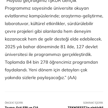
“Hayata geçirdiğimiz İŞKUR Gençlik
Programımız sayesinde üniversite okuyan
evlatlarımız kampüslerinde; araştırma-geliştirme,
laboratuvar, kültürel etkinlikler, sürdürülebilir
çevre projeleri gibi alanlarda hem deneyim
kazanacak hem de gelir desteği elde edebilecek.
2025 yılı bahar döneminde 81 ilde, 127 devlet
üniversitesi ile programımızı gerçekleştirdik.
Toplamda 84 bin 278 öğrencimiz programdan
faydalandı. Yeni dönem için detayları çok
yakında sizlerle paylaşacağız.” (AA)
ÖNCEKI İÇERIK
SONRAKI İÇERIK
Trump: Eski FBI ve CIA
TEKNOFEST’te elektrikli