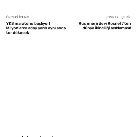
ÖNCEKI İÇERIK
SONRAKI İÇERIK
YKS maratonu başlıyor!
Rus enerji devi Rosneft’ten
Milyonlarca aday yarın aynı anda
dünya ikinciliği açıklaması!
ter dökecek