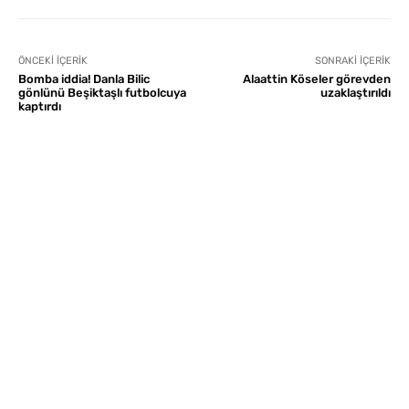
ÖNCEKI İÇERIK
SONRAKI İÇERIK
Bomba iddia! Danla Bilic
Alaattin Köseler görevden
gönlünü Beşiktaşlı futbolcuya
uzaklaştırıldı
kaptırdı