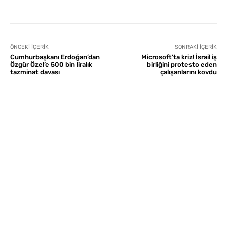
ÖNCEKI İÇERIK
SONRAKI İÇERIK
Cumhurbaşkanı Erdoğan’dan
Microsoft’ta kriz! İsrail iş
Özgür Özel’e 500 bin liralık
birliğini protesto eden
tazminat davası
çalışanlarını kovdu