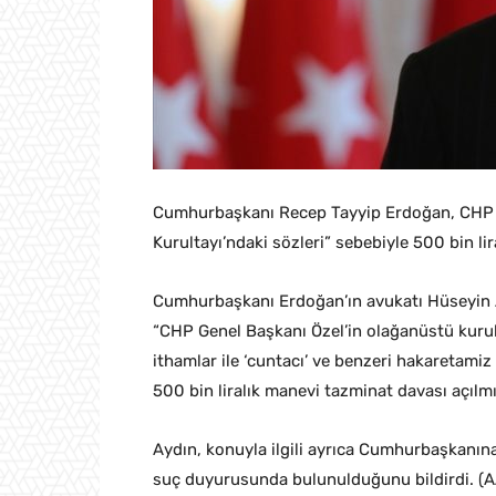
Cumhurbaşkanı Recep Tayyip Erdoğan, CHP G
Kurultayı’ndaki sözleri” sebebiyle 500 bin li
Cumhurbaşkanı Erdoğan’ın avukatı Hüseyin 
“CHP Genel Başkanı Özel’in olağanüstü kur
ithamlar ile ‘cuntacı’ ve benzeri hakaretam
500 bin liralık manevi tazminat davası açılmışt
Aydın, konuyla ilgili ayrıca Cumhurbaşkanı
suç duyurusunda bulunulduğunu bildirdi. (A