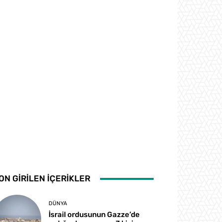
ON GİRİLEN İÇERİKLER
DÜNYA
İsrail ordusunun Gazze’de