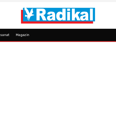
psanat
Magazin