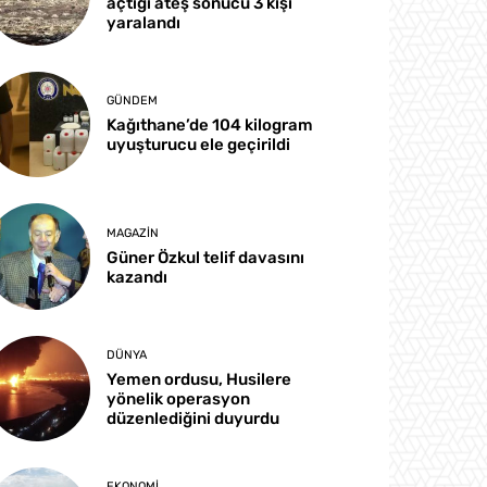
açtığı ateş sonucu 3 kişi
yaralandı
GÜNDEM
Kağıthane’de 104 kilogram
uyuşturucu ele geçirildi
MAGAZIN
Güner Özkul telif davasını
kazandı
DÜNYA
Yemen ordusu, Husilere
yönelik operasyon
düzenlediğini duyurdu
EKONOMI