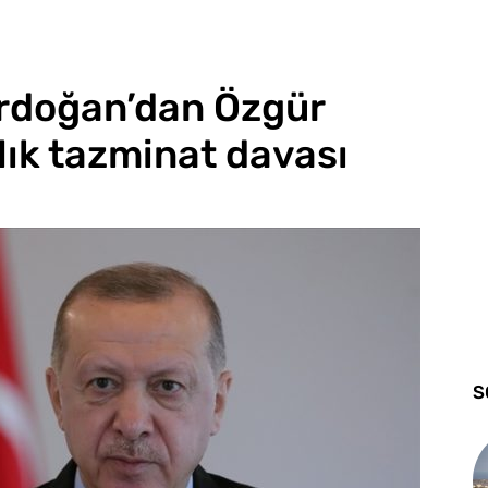
rdoğan’dan Özgür
alık tazminat davası
S