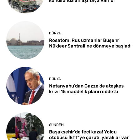
konusunda anlaşmaya varıldı
DÜNYA
Rosatom: Rus uzmanlar Buşehr
Nükleer Santrali’ne dönmeye başladı
DÜNYA
Netanyahu’dan Gazze’de ateşkes
krizi! 15 maddelik planı reddetti
GÜNDEM
Başakşehir’de feci kaza! Yolcu
otobüsü İETT’ye çarptı, yaralılar var