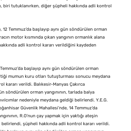
ı, biri tutuklanırken, diğer şüpheli hakkında adli kontrol
nde, 12 Temmuz’da başlayıp aynı gün söndürülen orman
aracın motor kısmında çıkan yangının ormanlık alana
kkında adli kontrol kararı verildiğini kaydeden
 Temmuz’da başlayıp aynı gün söndürülen orman
diktiği mumun kuru otları tutuşturması sonucu meydana
rol kararı verildi. Balıkesir-Manyas Çakırca
ün söndürülen orman yangınının, tarlada balya
ıvılcımlar nedeniyle meydana geldiği belirlendi. Y.E.G.
-Doğanhisar Güvenlik Mahallesi’nde, 14 Temmuz’da
gınının, R.O’nun çay yapmak için yaktığı ateşin
elirlendi, şüpheli hakkında adli kontrol kararı verildi.