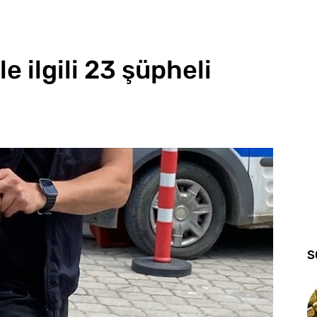
e ilgili 23 şüpheli
S