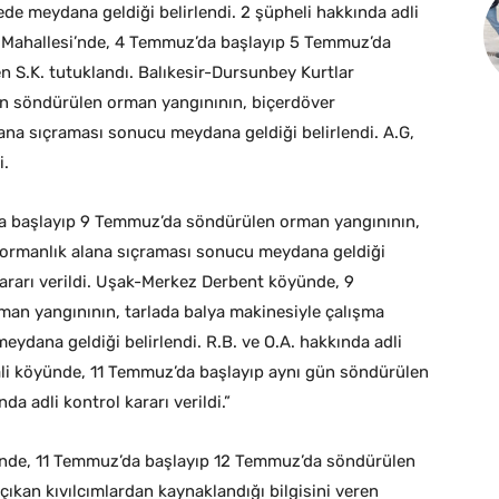
ede meydana geldiği belirlendi. 2 şüpheli hakkında adli
ik Mahallesi’nde, 4 Temmuz’da başlayıp 5 Temmuz’da
n S.K. tutuklandı. Balıkesir-Dursunbey Kurtlar
ün söndürülen orman yangınının, biçerdöver
ana sıçraması sonucu meydana geldiği belirlendi. A.G,
i.
a başlayıp 9 Temmuz’da söndürülen orman yangınının,
 ormanlık alana sıçraması sonucu meydana geldiği
l kararı verildi. Uşak-Merkez Derbent köyünde, 9
an yangınının, tarlada balya makinesiyle çalışma
meydana geldiği belirlendi. R.B. ve O.A. hakkında adli
aali köyünde, 11 Temmuz’da başlayıp aynı gün söndürülen
a adli kontrol kararı verildi.”
yünde, 11 Temmuz’da başlayıp 12 Temmuz’da söndürülen
ıkan kıvılcımlardan kaynaklandığı bilgisini veren