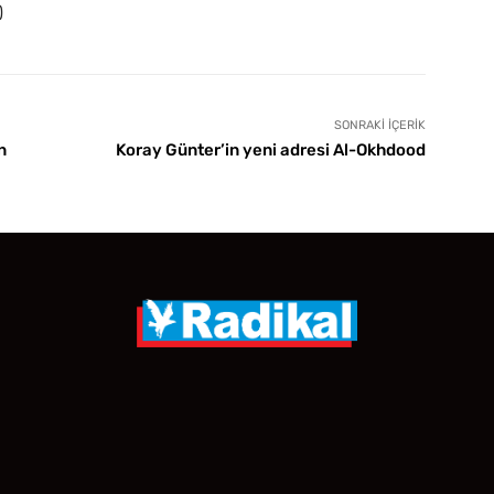
)
SONRAKI İÇERIK
n
Koray Günter’in yeni adresi Al-Okhdood