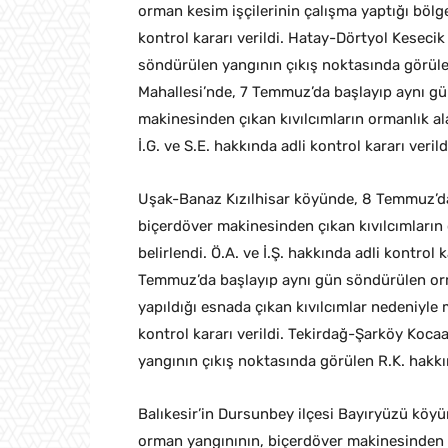
orman kesim işçilerinin çalışma yaptığı bölg
kontrol kararı verildi. Hatay-Dörtyol Kesec
söndürülen yangının çıkış noktasında görüle
Mahallesi’nde, 7 Temmuz’da başlayıp aynı g
makinesinden çıkan kıvılcımların ormanlık al
İ.G. ve S.E. hakkında adli kontrol kararı verild
Uşak-Banaz Kızılhisar köyünde, 8 Temmuz’d
biçerdöver makinesinden çıkan kıvılcımların
belirlendi. Ö.A. ve İ.Ş. hakkında adli kontro
Temmuz’da başlayıp aynı gün söndürülen orm
yapıldığı esnada çıkan kıvılcımlar nedeniyle 
kontrol kararı verildi. Tekirdağ-Şarköy Koc
yangının çıkış noktasında görülen R.K. hakkınd
Balıkesir’in Dursunbey ilçesi Bayıryüzü kö
orman yangınının, biçerdöver makinesinden ç