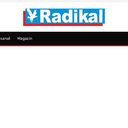
psanat
Magazin