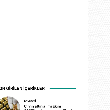
ON GİRİLEN İÇERİKLER
EKONOMI
Çin’in altın alımı Ekim