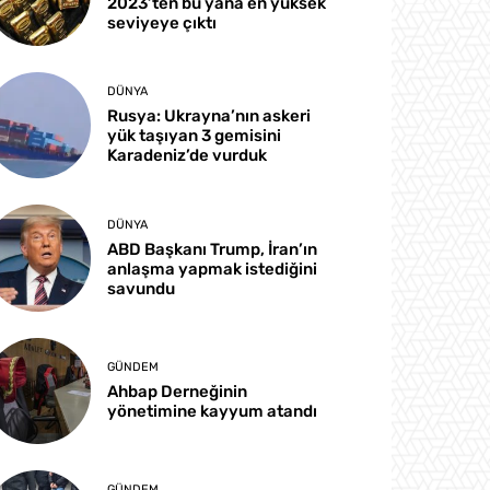
2023’ten bu yana en yüksek
seviyeye çıktı
DÜNYA
Rusya: Ukrayna’nın askeri
yük taşıyan 3 gemisini
Karadeniz’de vurduk
DÜNYA
ABD Başkanı Trump, İran’ın
anlaşma yapmak istediğini
savundu
GÜNDEM
Ahbap Derneğinin
yönetimine kayyum atandı
GÜNDEM