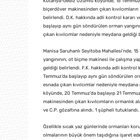
Kütahya-Gediz Üzümlü köyünde, 15 Temmuz’d
biçerdöver makinesinden çıkan kıvılcımların
belirlendi. D.K. hakkında adli kontrol karar
başlayıp aynı gün söndürülen orman yangınını
çıkan kıvılcımlar nedeniyle meydana geldiği be
Manisa Saruhanlı Seyitoba Mahallesi’nde, 1
yangınının, ot biçme makinesi ile çalışma ya
geldiği belirlendi. F.K. hakkında adli kontrol
Temmuz’da başlayıp aynı gün söndürülen orma
esnada çıkan kıvılcımlar nedeniyle meydana ge
köyünde, 20 Temmuz’da başlayıp 21 Temmuz’
makinesinden çıkan kıvılcımların ormanlık a
ve C.P. gözaltına alındı. 1 şüpheli tutuklandı,
Özellikle sıcak yaz günlerinde ormanları kor
olmalarının büyük önem taşıdığına işaret eden