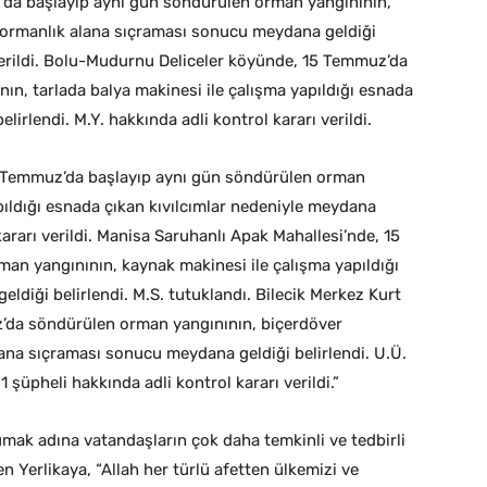
a başlayıp aynı gün söndürülen orman yangınının,
 ormanlık alana sıçraması sonucu meydana geldiği
ı verildi. Bolu-Mudurnu Deliceler köyünde, 15 Temmuz’da
n, tarlada balya makinesi ile çalışma yapıldığı esnada
lirlendi. M.Y. hakkında adli kontrol kararı verildi.
5 Temmuz’da başlayıp aynı gün söndürülen orman
pıldığı esnada çıkan kıvılcımlar nedeniyle meydana
 kararı verildi. Manisa Saruhanlı Apak Mahallesi’nde, 15
n yangınının, kaynak makinesi ile çalışma yapıldığı
ldiği belirlendi. M.S. tutuklandı. Bilecik Merkez Kurt
da söndürülen orman yangınının, biçerdöver
lana sıçraması sonucu meydana geldiği belirlendi. U.Ü.
 1 şüpheli hakkında adli kontrol kararı verildi.”
umak adına vatandaşların çok daha temkinli ve tedbirli
 Yerlikaya, “Allah her türlü afetten ülkemizi ve