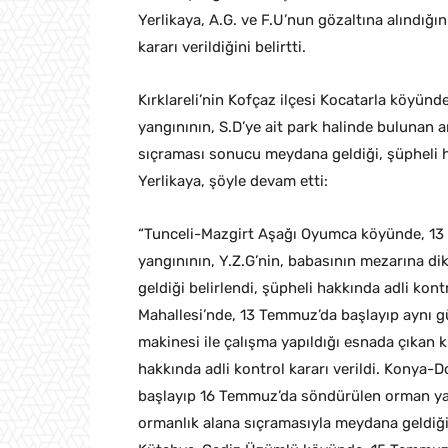
Yerlikaya, A.G. ve F.U’nun gözaltına alındığın
kararı verildiğini belirtti.
Kırklareli’nin Kofçaz ilçesi Kocatarla köyü
yangınının, S.D’ye ait park halinde bulunan 
sıçraması sonucu meydana geldiği, şüpheli ha
Yerlikaya, şöyle devam etti:
“Tunceli-Mazgirt Aşağı Oyumca köyünde, 13
yangınının, Y.Z.G’nin, babasının mezarına 
geldiği belirlendi, şüpheli hakkında adli kont
Mahallesi’nde, 13 Temmuz’da başlayıp aynı g
makinesi ile çalışma yapıldığı esnada çıkan k
hakkında adli kontrol kararı verildi. Konya
başlayıp 16 Temmuz’da söndürülen orman yan
ormanlık alana sıçramasıyla meydana geldiği b