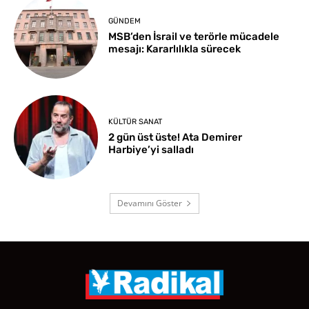
GÜNDEM
MSB’den İsrail ve terörle mücadele
mesajı: Kararlılıkla sürecek
KÜLTÜR SANAT
2 gün üst üste! Ata Demirer
Harbiye’yi salladı
Devamını Göster