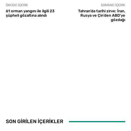
ÖNCEKI İÇERIK
SONRAKI İÇERIK
61 orman yangını ile ilgili 23
Tahran’da tarihi zirve: İran,
şüpheli gözaltına alındı
Rusya ve Çin’den ABD’ye
gözdağı
SON GİRİLEN İÇERİKLER