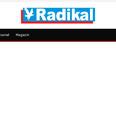
psanat
Magazin