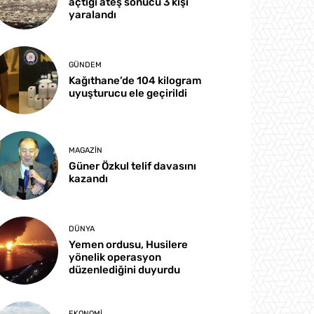
açtığı ateş sonucu 3 kişi
yaralandı
GÜNDEM
Kağıthane’de 104 kilogram
uyuşturucu ele geçirildi
MAGAZIN
Güner Özkul telif davasını
kazandı
DÜNYA
Yemen ordusu, Husilere
yönelik operasyon
düzenlediğini duyurdu
EKONOMI