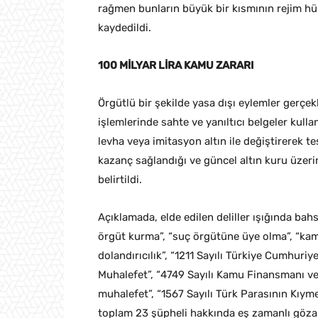
rağmen bunların büyük bir kısmının rejim hük
kaydedildi.
100 MİLYAR LİRA KAMU ZARARI
Örgütlü bir şekilde yasa dışı eylemler gerçekle
işlemlerinde sahte ve yanıltıcı belgeler kulla
levha veya imitasyon altın ile değiştirerek te
kazanç sağlandığı ve güncel altın kuru üzerin
belirtildi.
Açıklamada, elde edilen deliller ışığında ba
örgüt kurma”, “suç örgütüne üye olma”, “kamu
dolandırıcılık”, “1211 Sayılı Türkiye Cumhur
Muhalefet”, “4749 Sayılı Kamu Finansmanı 
muhalefet”, “1567 Sayılı Türk Parasının Kı
toplam 23 şüpheli hakkında eş zamanlı gözalt