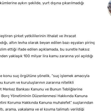
ümlerine aykırı şekilde, yurt dışına çıkarılmadığı
ştiren şirket yetkililerinin ithalat ve ihracat
ndığı, altın levha olarak beyan edilen bazı eşyaları pirinç
slim ettiği ifade edilen açıklamada, bu suretle haksız
den yaklaşık 100 milyar lira kamu zararına yol açıldığı
hse konu suç örgütüne yönelik, “suç işlemek amacıyla
 kurum ve kuruluşlarının zararına nitelikli
iyet Merkez Bankası Kanunu ve Bunun Tebliğlerine
ve Borç Yönetiminin Düzenlenmesi Hakkında Kanuna
ymetini Koruma Hakkında Kanuna muhalefet” suçlarından
ı, arama, yakalama ve el koyma talimatı verildiği