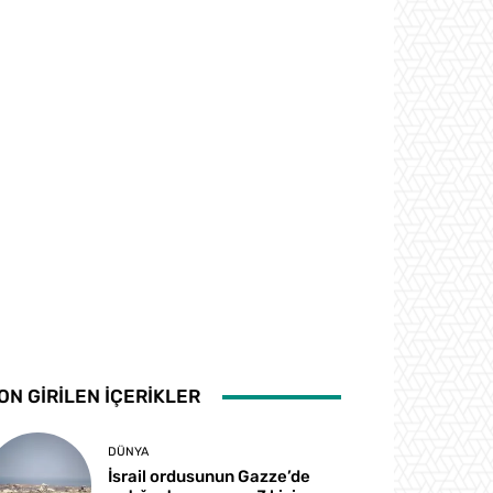
ON GİRİLEN İÇERİKLER
DÜNYA
İsrail ordusunun Gazze’de