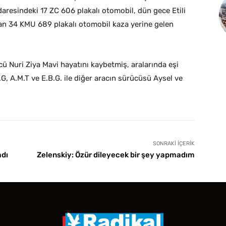
aresindeki 17 ZC 606 plakalı otomobil, dün gece Etili
nan 34 KMU 689 plakalı otomobil kaza yerine gelen
ü Nuri Ziya Mavi hayatını kaybetmiş, aralarında eşi
G, A.M.T ve E.B.G. ile diğer aracın sürücüsü Aysel ve
SONRAKI İÇERIK
adı
Zelenskiy: Özür dileyecek bir şey yapmadım