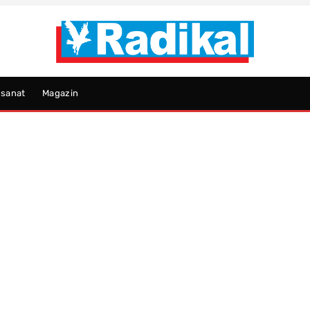
psanat
Magazin