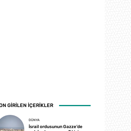
ON GİRİLEN İÇERİKLER
DÜNYA
İsrail ordusunun Gazze’de