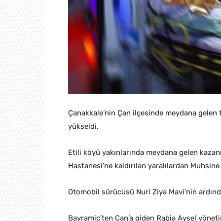
Çanakkale’nin Çan ilçesinde meydana gelen tr
yükseldi.
Etili köyü yakınlarında meydana gelen kaza
Hastanesi’ne kaldırılan yaralılardan Muhsin
Otomobil sürücüsü Nuri Ziya Mavi’nin ardınd
Bayramiç’ten Çan’a giden Rabia Aysel yöneti