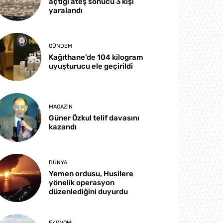
açtığı ateş sonucu 3 kişi
yaralandı
GÜNDEM
Kağıthane’de 104 kilogram
uyuşturucu ele geçirildi
MAGAZIN
Güner Özkul telif davasını
kazandı
DÜNYA
Yemen ordusu, Husilere
yönelik operasyon
düzenlediğini duyurdu
EKONOMI