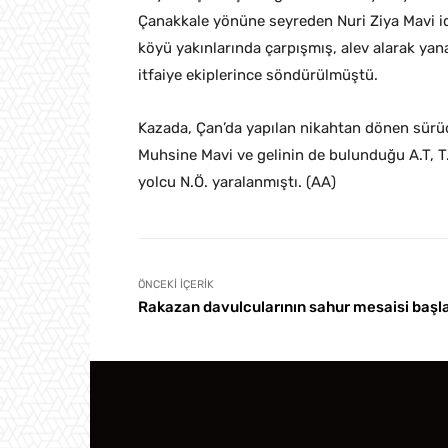
Çanakkale yönüne seyreden Nuri Ziya Mavi id
köyü yakınlarında çarpışmış, alev alarak ya
itfaiye ekiplerince söndürülmüştü.
Kazada, Çan’da yapılan nikahtan dönen sürüc
Muhsine Mavi ve gelinin de bulunduğu A.T, T.
yolcu N.Ö. yaralanmıştı. (AA)
ÖNCEKI İÇERIK
Rakazan davulcularının sahur mesaisi başl