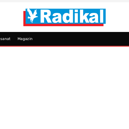
psanat
Magazin