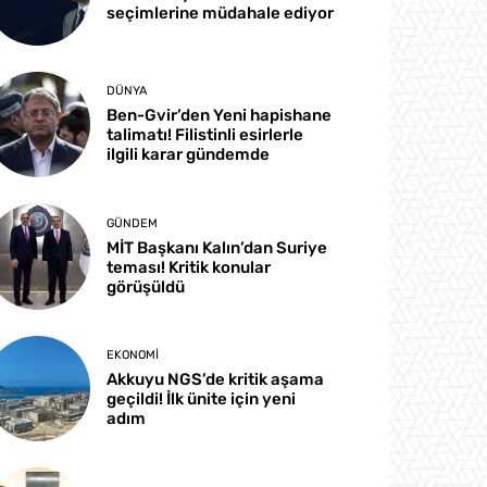
seçimlerine müdahale ediyor
DÜNYA
Ben-Gvir’den Yeni hapishane
talimatı! Filistinli esirlerle
ilgili karar gündemde
GÜNDEM
MİT Başkanı Kalın’dan Suriye
teması! Kritik konular
görüşüldü
EKONOMI
Akkuyu NGS’de kritik aşama
geçildi! İlk ünite için yeni
adım