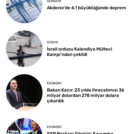
GÜNDEM
Akdeniz’de 4,1 büyüklüğünde deprem
DÜNYA
İsrail ordusu Kalendiya Mülteci
Kampı’ndan çekildi
EKONOMI
Bakan Kacır: 23 yılda ihracatımızı 36
milyar dolardan 278 milyar dolara
çıkardık
EKONOMI
SSB Başkanı Görgün: Savunma