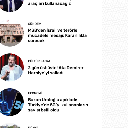
araçları kullanacağız
GÜNDEM
MSB’den İsrail ve terörle
mücadele mesajı: Kararlılıkla
sürecek
KÜLTÜR SANAT
2 gün üst üste! Ata Demirer
Harbiye’yi salladı
EKONOMI
Bakan Uraloğlu açıkladı:
Türkiye’de 5G’yi kullananların
sayısı belli oldu
DÜNYA