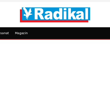
psanat
Magazin