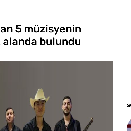
lan 5 müzisyenin
k alanda bulundu
S