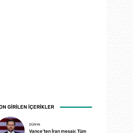
ON GİRİLEN İÇERİKLER
DÜNYA
Vance’ten İran mesajı: Tüm