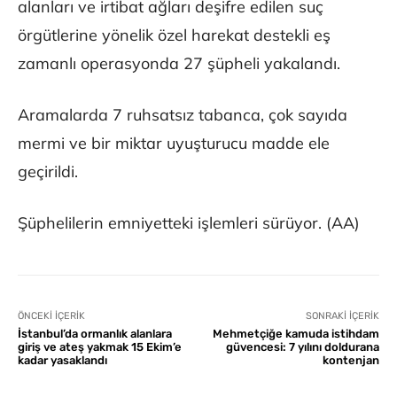
alanları ve irtibat ağları deşifre edilen suç
örgütlerine yönelik özel harekat destekli eş
zamanlı operasyonda 27 şüpheli yakalandı.
Aramalarda 7 ruhsatsız tabanca, çok sayıda
mermi ve bir miktar uyuşturucu madde ele
geçirildi.
Şüphelilerin emniyetteki işlemleri sürüyor. (AA)
ÖNCEKI İÇERIK
SONRAKI İÇERIK
İstanbul’da ormanlık alanlara
Mehmetçiğe kamuda istihdam
giriş ve ateş yakmak 15 Ekim’e
güvencesi: 7 yılını doldurana
kadar yasaklandı
kontenjan