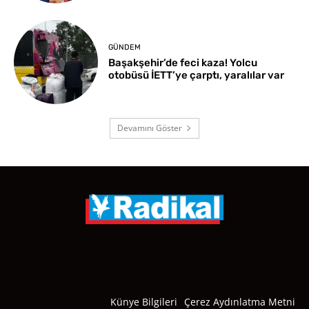
GÜNDEM
Başakşehir’de feci kaza! Yolcu
otobüsü İETT’ye çarptı, yaralılar var
Devamını Göster
Künye Bilgileri
Çerez Aydınlatma Metni