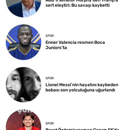
sert eleştiri: Bu savaşı kaybetti
SPOR
Enner Valencia resmen Boca
Juniors’ta
SPOR
Lionel Messi’nin hayatını kaybeden
babası son yolculuğuna uğurlandı
SPOR
Berat Özdemir resmen Çorum FK’da