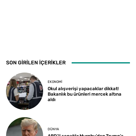
SON GİRİLEN İÇERİKLER
EKONOMI
Okul alışverişi yapacaklar dikkat!
Bakanlık bu ürünleri mercek altına
aldı
DÜNYA
ABD’li senatör Murphy’den Trump’a