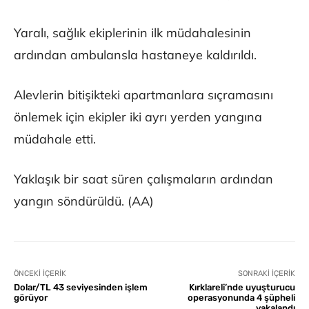
Yaralı, sağlık ekiplerinin ilk müdahalesinin
ardından ambulansla hastaneye kaldırıldı.
Alevlerin bitişikteki apartmanlara sıçramasını
önlemek için ekipler iki ayrı yerden yangına
müdahale etti.
Yaklaşık bir saat süren çalışmaların ardından
yangın söndürüldü. (AA)
ÖNCEKI İÇERIK
SONRAKI İÇERIK
Dolar/TL 43 seviyesinden işlem
Kırklareli’nde uyuşturucu
görüyor
operasyonunda 4 şüpheli
yakalandı