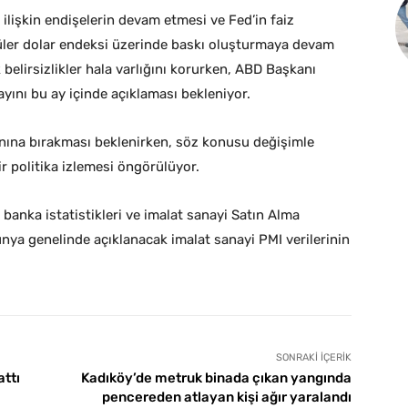
lişkin endişelerin devam etmesi ve Fed’in faiz
üler dolar endeksi üzerinde baskı oluşturmaya devam
belirsizlikler hala varlığını korurken, ABD Başkanı
yını bu ay içinde açıklaması bekleniyor.
anına bırakması beklenirken, söz konusu değişimle
r politika izlemesi öngörülüyor.
 banka istatistikleri ve imalat sanayi Satın Alma
ünya genelinde açıklanacak imalat sanayi PMI verilerinin
SONRAKI İÇERIK
attı
Kadıköy’de metruk binada çıkan yangında
pencereden atlayan kişi ağır yaralandı