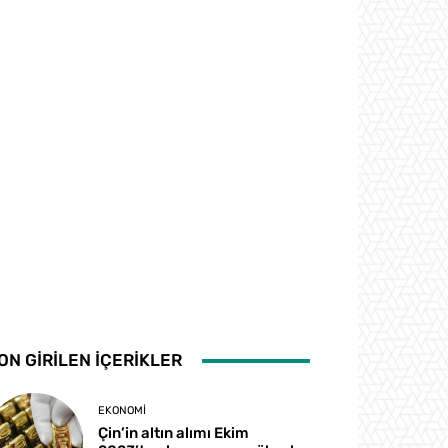
ON GİRİLEN İÇERİKLER
EKONOMI
Çin’in altın alımı Ekim