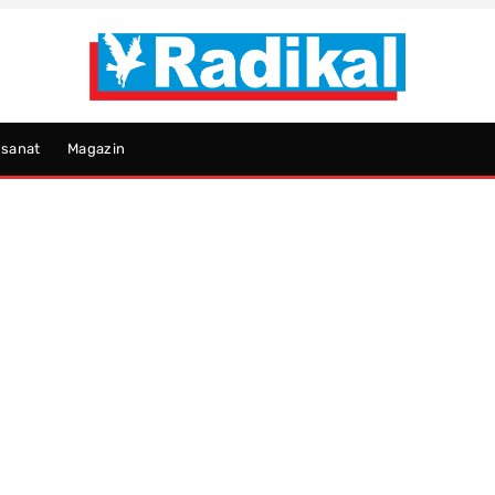
psanat
Magazin