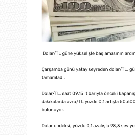
Dolar/TL güne yükselişle başlamasının ardı
Çarşamba günü yatay seyreden dolar/TL, gü
tamamladı.
Dolar/TL, saat 09.15 itibarıyla önceki kapan
dakikalarda avro/TL yüzde 0,1 artışla 50,60
bulunuyor.
Dolar endeksi, yüzde 0,1 azalışla 98,3 seviye