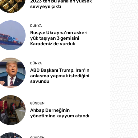
2023’ten bu yana en yüksek
seviyeye çıktı
DÜNYA
Rusya: Ukrayna’nın askeri
yük taşıyan 3 gemisini
Karadeniz’de vurduk
DÜNYA
ABD Başkanı Trump, İran’ın
anlaşma yapmak istediğini
savundu
GÜNDEM
Ahbap Derneğinin
yönetimine kayyum atandı
GÜNDEM