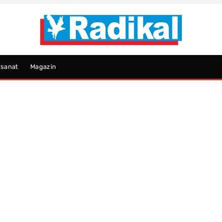
psanat
Magazin