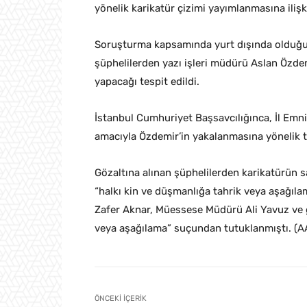
yönelik karikatür çizimi yayımlanmasına iliş
Soruşturma kapsamında yurt dışında olduğu 
şüphelilerden yazı işleri müdürü Aslan Özdem
yapacağı tespit edildi.
İstanbul Cumhuriyet Başsavcılığınca, İl Emni
amacıyla Özdemir’in yakalanmasına yönelik ta
Gözaltına alınan şüphelilerden karikatürün
“halkı kin ve düşmanlığa tahrik veya aşağıla
Zafer Aknar, Müessese Müdürü Ali Yavuz ve gr
veya aşağılama” suçundan tutuklanmıştı. (A
ÖNCEKI İÇERIK