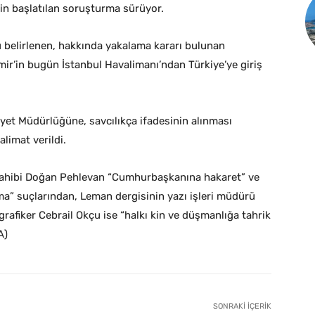
kin başlatılan soruşturma sürüyor.
belirlenen, hakkında yakalama kararı bulunan
ir’in bugün İstanbul Havalimanı’ndan Türkiye’ye giriş
yet Müdürlüğüne, savcılıkça ifadesinin alınması
limat verildi.
 sahibi Doğan Pehlevan “Cumhurbaşkanına hakaret” ve
ma” suçlarından, Leman dergisinin yazı işleri müdürü
afiker Cebrail Okçu ise “halkı kin ve düşmanlığa tahrik
A)
SONRAKI İÇERIK