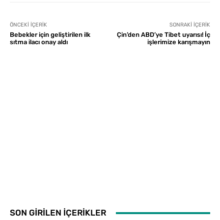
ÖNCEKI İÇERIK
SONRAKI İÇERIK
Bebekler için geliştirilen ilk
Çin’den ABD’ye Tibet uyarısı! İç
sıtma ilacı onay aldı
işlerimize karışmayın
SON GİRİLEN İÇERİKLER