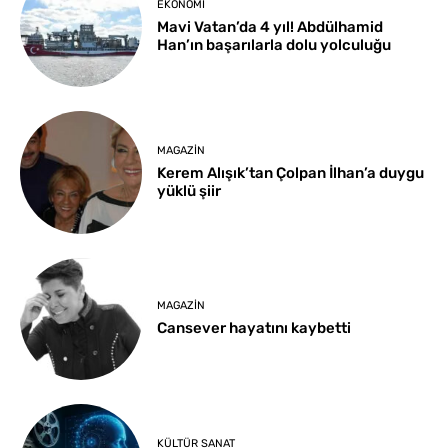
EKONOMI
Mavi Vatan’da 4 yıl! Abdülhamid
Han’ın başarılarla dolu yolculuğu
MAGAZIN
Kerem Alışık’tan Çolpan İlhan’a duygu
yüklü şiir
MAGAZIN
Cansever hayatını kaybetti
KÜLTÜR SANAT