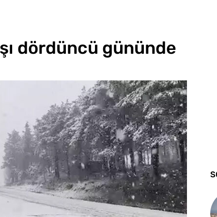
ışı dördüncü gününde
S