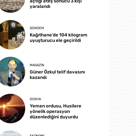
açtığı ateş sonucu 3 kişi
yaralandı
GÜNDEM
Kağıthane’de 104 kilogram
uyuşturucu ele geçirildi
MAGAZIN
Güner Özkul telif davasını
kazandı
DÜNYA
Yemen ordusu, Husilere
yönelik operasyon
düzenlediğini duyurdu
EKONOMI