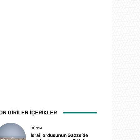
ON GİRİLEN İÇERİKLER
DÜNYA
İsrail ordusunun Gazze’de