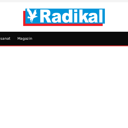
psanat
Magazin