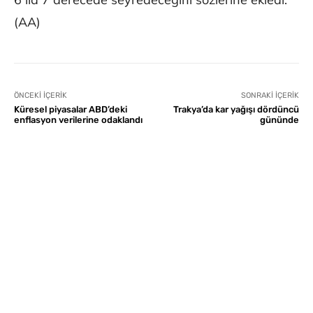
(AA)
ÖNCEKI İÇERIK
SONRAKI İÇERIK
Küresel piyasalar ABD’deki
Trakya’da kar yağışı dördüncü
enflasyon verilerine odaklandı
gününde