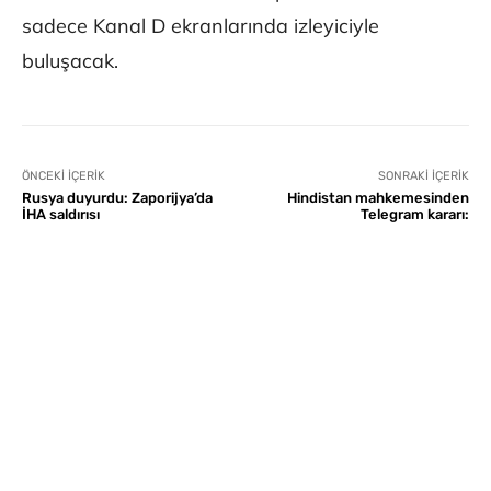
sadece Kanal D ekranlarında izleyiciyle
buluşacak.
ÖNCEKI İÇERIK
SONRAKI İÇERIK
Rusya duyurdu: Zaporijya’da
Hindistan mahkemesinden
İHA saldırısı
Telegram kararı: