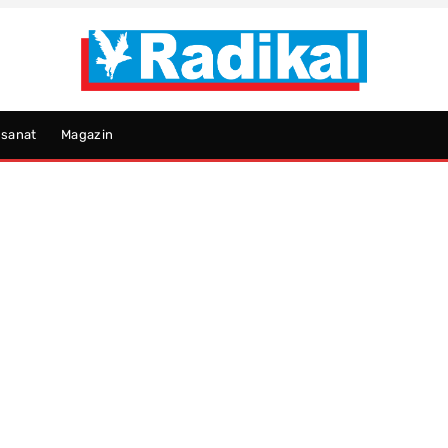
psanat
Magazin