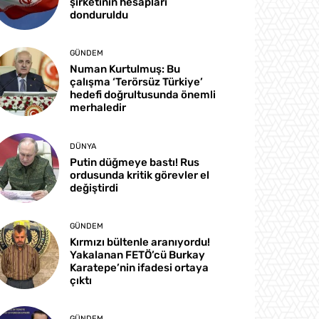
şirketinin hesapları
donduruldu
GÜNDEM
Numan Kurtulmuş: Bu
çalışma ‘Terörsüz Türkiye’
hedefi doğrultusunda önemli
merhaledir
DÜNYA
Putin düğmeye bastı! Rus
ordusunda kritik görevler el
değiştirdi
GÜNDEM
Kırmızı bültenle aranıyordu!
Yakalanan FETÖ’cü Burkay
Karatepe’nin ifadesi ortaya
çıktı
GÜNDEM