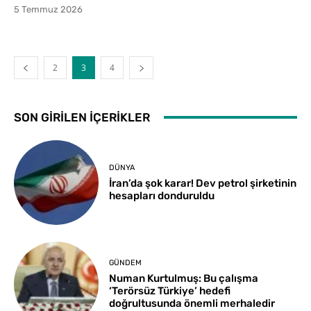
5 Temmuz 2026
2
3
4
SON GIRILEN İÇERIKLER
DÜNYA
İran’da şok karar! Dev petrol şirketinin
hesapları donduruldu
GÜNDEM
Numan Kurtulmuş: Bu çalışma
‘Terörsüz Türkiye’ hedefi
doğrultusunda önemli merhaledir