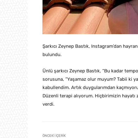
Şarkıcı Zeynep Bastık, Instagram’dan hayranl
bulundu.
Ünlü şarkıcı Zeynep Bastık, “Bu kadar tempo
sorusuna, “Yaşamaz olur muyum? Tabii ki y
kabullendim. Artık duygularımdan kaçmıyoru
Düzenli terapi alıyorum. Hiçbirimizin hayatı 
verdi.
ÖNCEKI İÇERIK