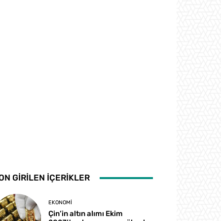
ON GİRİLEN İÇERİKLER
EKONOMI
Çin’in altın alımı Ekim