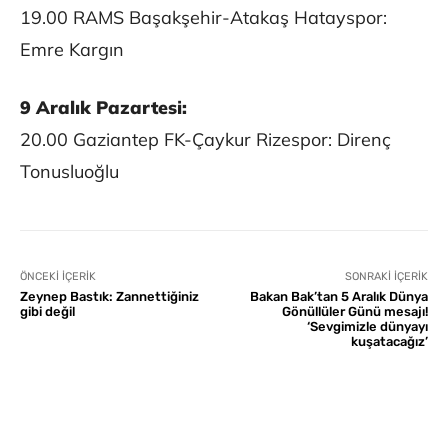
19.00 RAMS Başakşehir-Atakaş Hatayspor:
Emre Kargın
9 Aralık Pazartesi:
20.00 Gaziantep FK-Çaykur Rizespor: Direnç
Tonusluoğlu
ÖNCEKI İÇERIK
SONRAKI İÇERIK
Zeynep Bastık: Zannettiğiniz
Bakan Bak’tan 5 Aralık Dünya
gibi değil
Gönüllüler Günü mesajı!
‘Sevgimizle dünyayı
kuşatacağız’