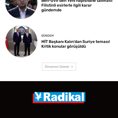
Ben-Gvir’den Yeni hapishane talimatı!
Filistinli esirlerle ilgili karar
gündemde
GÜNDEM
MİT Başkanı Kalın’dan Suriye teması!
Kritik konular görüşüldü
Devamını Göster