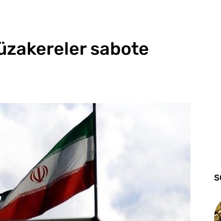
üzakereler sabote
S