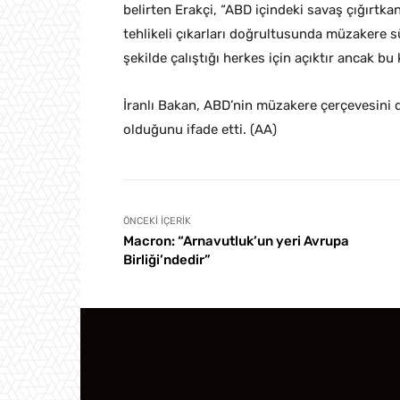
belirten Erakçi, “ABD içindeki savaş çığırtka
tehlikeli çıkarları doğrultusunda müzakere s
şekilde çalıştığı herkes için açıktır ancak b
İranlı Bakan, ABD’nin müzakere çerçevesini 
olduğunu ifade etti. (AA)
ÖNCEKI İÇERIK
Macron: “Arnavutluk’un yeri Avrupa
Birliği’ndedir”