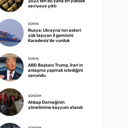
2023’ten bu yana en yüksek
seviyeye çıktı
DÜNYA
Rusya: Ukrayna’nın askeri
yük taşıyan 3 gemisini
Karadeniz’de vurduk
DÜNYA
ABD Başkanı Trump, İran’ın
anlaşma yapmak istediğini
savundu
GÜNDEM
Ahbap Derneğinin
yönetimine kayyum atandı
GÜNDEM