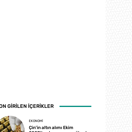
ON GİRİLEN İÇERİKLER
EKONOMI
Çin’in altın alımı Ekim