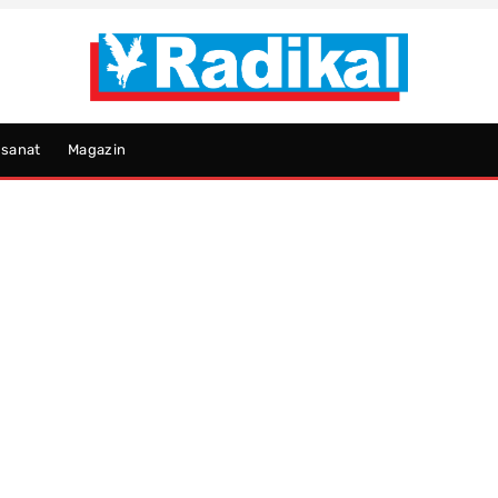
psanat
Magazin