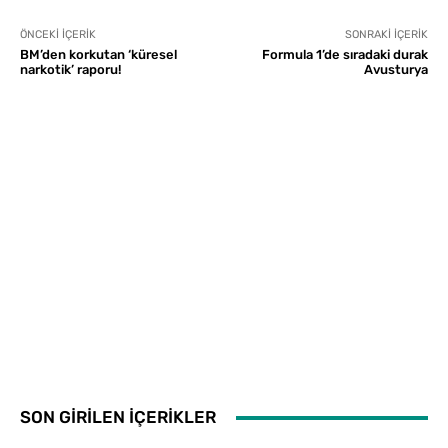
ÖNCEKI İÇERIK
SONRAKI İÇERIK
BM’den korkutan ‘küresel
Formula 1’de sıradaki durak
narkotik’ raporu!
Avusturya
SON GİRİLEN İÇERİKLER