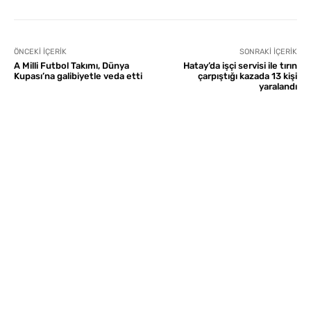
ÖNCEKI İÇERIK
SONRAKI İÇERIK
A Milli Futbol Takımı, Dünya
Hatay’da işçi servisi ile tırın
Kupası’na galibiyetle veda etti
çarpıştığı kazada 13 kişi
yaralandı