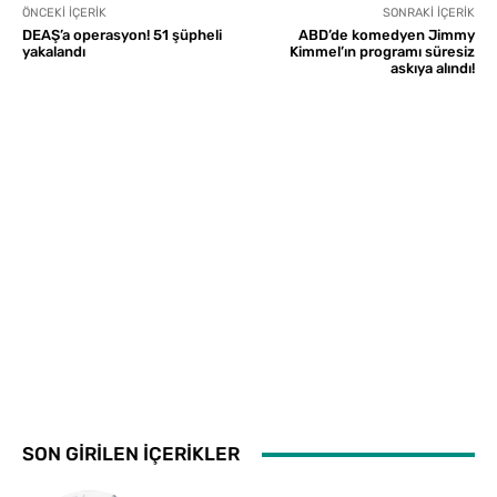
ÖNCEKI İÇERIK
SONRAKI İÇERIK
DEAŞ’a operasyon! 51 şüpheli
ABD’de komedyen Jimmy
yakalandı
Kimmel’ın programı süresiz
askıya alındı!
SON GİRİLEN İÇERİKLER