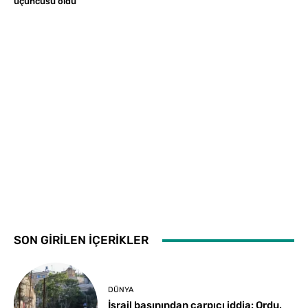
üçüncüsü oldu
SON GİRİLEN İÇERİKLER
DÜNYA
İsrail basınından çarpıcı iddia: Ordu,