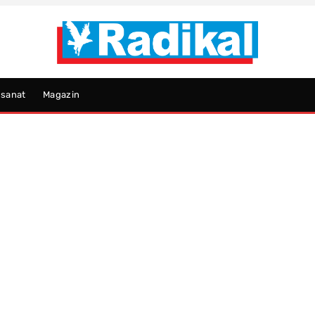
psanat
Magazin