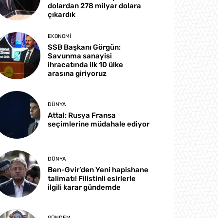
dolardan 278 milyar dolara
çıkardık
EKONOMI
SSB Başkanı Görgün:
Savunma sanayisi
ihracatında ilk 10 ülke
arasına giriyoruz
DÜNYA
Attal: Rusya Fransa
seçimlerine müdahale ediyor
DÜNYA
Ben-Gvir’den Yeni hapishane
talimatı! Filistinli esirlerle
ilgili karar gündemde
GÜNDEM