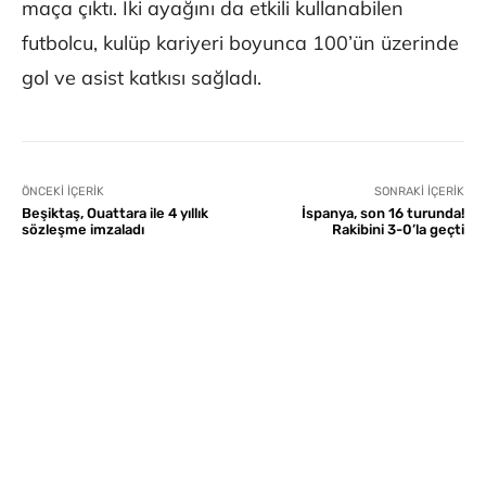
maça çıktı. İki ayağını da etkili kullanabilen
futbolcu, kulüp kariyeri boyunca 100’ün üzerinde
gol ve asist katkısı sağladı.
ÖNCEKI İÇERIK
SONRAKI İÇERIK
Beşiktaş, Ouattara ile 4 yıllık
İspanya, son 16 turunda!
sözleşme imzaladı
Rakibini 3-0’la geçti